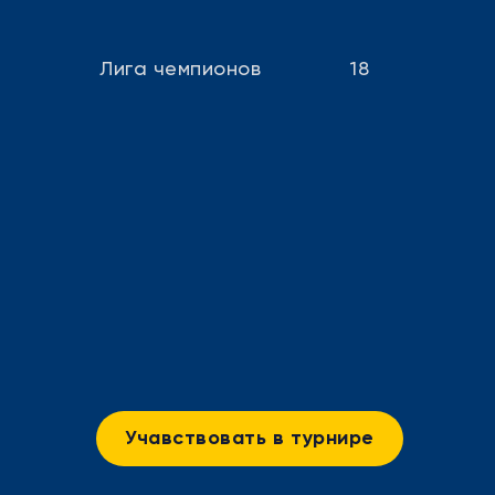
Лига чемпионов
18
Учавствовать в турнире