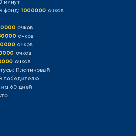
0 минут
й фонд:
1000000
очков
00000
очков
50000
очков
20000
очков
0000
очков
0000
очков
тусы: Платиновый
ей победителю
 на 60 дней
сто.