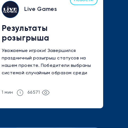
Новости
Live Games
Результаты
розыгрыша
Уважаемые игроки! Завершился
праздничный розыгрыш статусов на
нашем проекте. Победители выбраны
системой случайным образом среди
игроков, выполнивших условия,
изложенные в новости от 25-го декабря
1 мин
66571
2021 ...