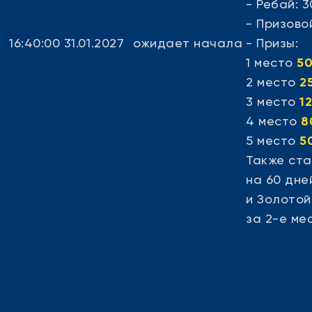
- Ребай: 3
- Призово
16:40:00 31.01.2027
ожидает начала
- Призы:
1 место
5
2 место
2
3 место
1
4 место
8
5 место
5
Также ста
на 60 дн
и Золотой
за 2-е ме