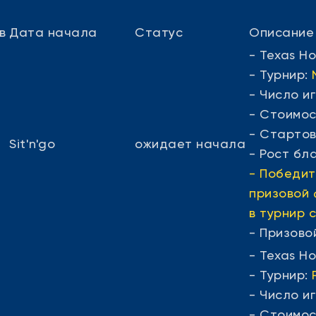
в
Дата начала
Статус
Описание
- Texas Ho
- Турнир:
- Число и
- Стоимос
- Стартов
Sit'n'go
ожидает начала
- Рост бл
- Победит
призовой 
в турнир с
- Призово
- Texas Ho
- Турнир:
- Число и
- Стоимос