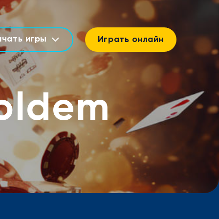
ачать игры
Играть онлайн
Holdem