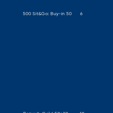
500 Sit&Go: Buy-in 50
6