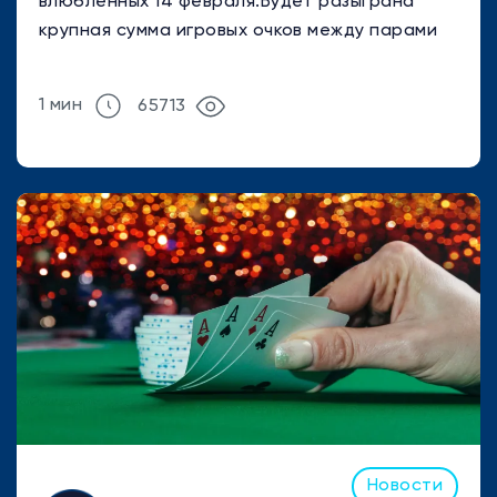
влюбленных 14 февраля.Будет разыграна
крупная сумма игровых очков между парами
игроков. Как сформировать пару и ...
1 мин
65713
Новости