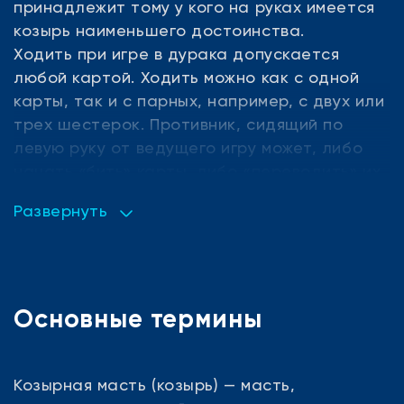
принадлежит тому у кого на руках имеется
козырь наименьшего достоинства.
Ходить при игре в дурака допускается
любой картой. Ходить можно как с одной
карты, так и с парных, например, с двух или
трех шестерок. Противник, сидящий по
левую руку от ведущего игру может, либо
начать «бить» карты, либо «переводить» их.
Бьются карты в масть, картой старшего
Развернуть
достоинства либо козырем. Козырь можно
побить только козырем, старшего
достоинства. Перевести карты следующему
по кругу игроку можно, если есть карта
такого же достоинства. Если игрок не может
Основные термины
«перевести» карты, то он должен начать их
«бить». В отличие от стандартных правил в
нашем проекте разрешен перевод, начиная
Козырная масть (козырь) — масть,