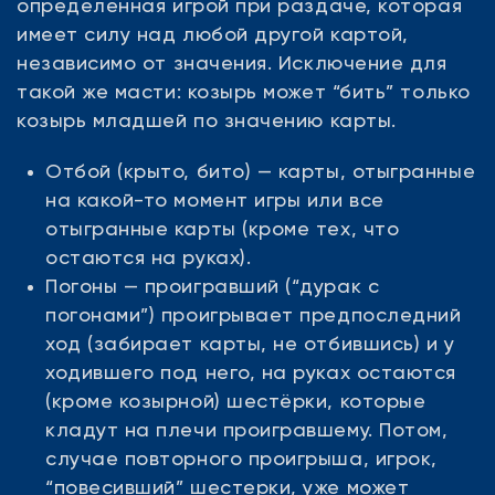
с 1-го хода.
определенная игрой при раздаче, которая
Заходящий может подкидывать карты того
имеет силу над любой другой картой,
же достоинства, что и те, которыми он
независимо от значения. Исключение для
отбивается. Эти карты игрок тоже должен
такой же масти: козырь может “бить” только
«побить». Если игрок не может «побить»
козырь младшей по значению карты.
предложенные ему карты, он должен их
Отбой (крыто, бито) — карты, отыгранные
забрать. Игроки, у которых на руках менее
на какой-то момент игры или все
шести карт добирают из колоды. При этом
отыгранные карты (кроме тех, что
ход переходит к следующему. Исключение
остаются на руках).
является первый заход в котором,
Погоны — проигравший (“дурак с
отбивающемуся могут подбросить только 5
погонами”) проигрывает предпоследний
карт.
ход (забирает карты, не отбившись) и у
Банк после окончания игры делится
ходившего под него, на руках остаются
следующим образом:
(кроме козырной) шестёрки, которые
1. При игре втроем: 1-ый вышедший игрок
кладут на плечи проигравшему. Потом,
забирает 80% банка, 20% забирает 2-ой
случае повторного проигрыша, игрок,
вышедший игрок, при ничьей 2 и 3 игрок
“повесивший” шестерки, уже может
делят 20% поровну