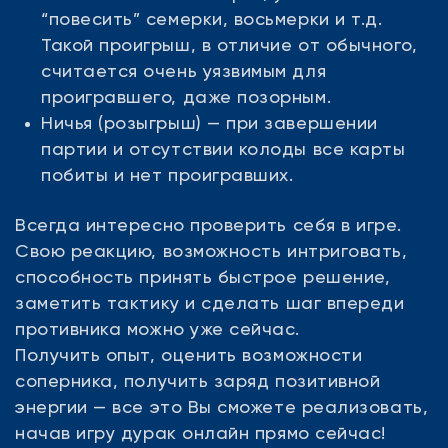
“повесить” семерки, восьмерки и т.д.
2. При игре вчетвером: 1-ый вышедший игрок
Такой проигрыш, в отличие от обычного,
забирает 60% от банка, 2-ой вышедший
считается очень уязвимым для
игрок забирает 30%, 3-ий 10%, при ничьей 3
проигравшего, даже позорным.
и 4 игрок делят 10% поровну
Ничья (розыгрыш) — при завершении
партии и отсутствии колоды все карты
побиты и нет проигравших.
Всегда интересно проверить себя в игре.
Свою реакцию, возможность интриговать,
способность принять быстрое решение,
заметить тактику и сделать шаг впереди
противника можно уже сейчас.
Получить опыт, оценить возможности
соперника, получить заряд позитивной
энергии — все это Вы сможете реализовать,
начав игру дурак онлайн прямо сейчас!