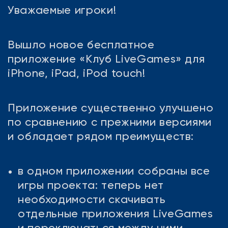
Уважаемые игроки!
Вышло новое бесплатное
приложение «Клуб LiveGames» для
iPhone, iPad, iPod touch!
Приложение существенно улучшено
по сравнению с прежними версиями
и обладает рядом преимуществ:
в одном приложении собраны все
игры проекта: теперь нет
необходимости скачивать
отдельные приложения LiveGames