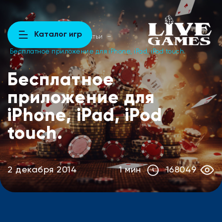
Каталог игр
Главная
–
Новости и статьи
–
Бесплатное приложение для iPhone, iPad, iPod touch.
Бесплатное
приложение для
iPhone, iPad, iPod
touch.
1 мин
2 декабря 2014
168049