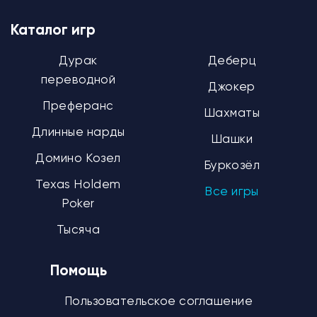
Каталог игр
Дурак
Деберц
переводной
Джокер
Преферанс
Шахматы
Длинные нарды
Шашки
Домино Козел
Буркозёл
Texas Holdem
Все игры
Poker
Тысяча
Помощь
Пользовательское соглашение