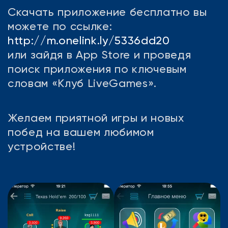
Скачать приложение бесплатно вы
можете по ссылке:
http://m.onelink.ly/5336dd20
или зайдя в App Store и проведя
поиск приложения по ключевым
словам «Клуб LiveGames».
Желаем приятной игры и новых
побед на вашем любимом
устройстве!