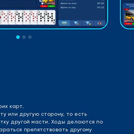
их карт.
ту или другую сторону, то есть
ятку другой масти. Ходы делаются по
тараться препятствовать другому