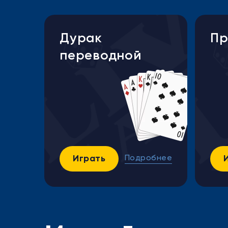
Дурак
Пр
переводной
Играть
Подробнее