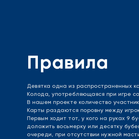
Правила
Девятка одна из распространенных ка
Колода, употребляющаяся при игре сос
В нашем проекте количество участнико
Карты раздаются поровну между игрока
Первым ходит тот, у кого на руках 9 
доложить восьмерку или десятку бубе
очереди, при отсутствии нужной маст