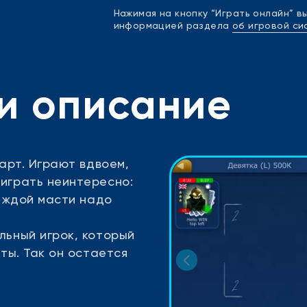
Нажимая на кнопку “Играть онлайн” в
информацией раздела
об игровой си
и описание
карт. Играют вдвоем,
играть неинтересно:
каждой масти надо
льный игрок, который
рты. Так он остается