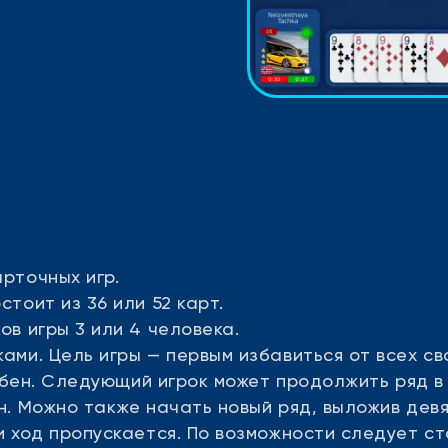
рточных игр.
тоит из 36 или 52 карт.
в игры 3 или 4 человека.
ми. Цель игры — первым избавиться от всех сво
бубен. Следующий игрок может продолжить ряд в 
н. Можно также начать новый ряд, выложив дев
и ход пропускается. По возможности следует с