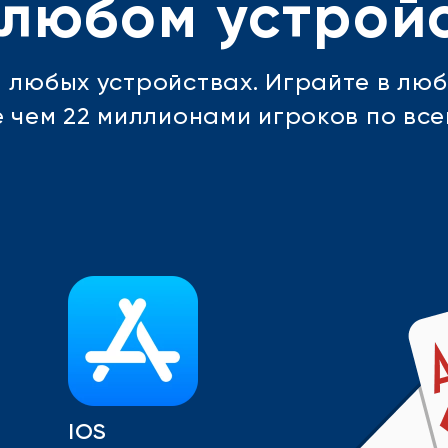
 любом устрой
 любых устройствах. Играйте в лю
е чем 22 миллионами игроков по все
IOS