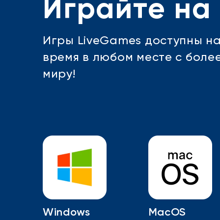
Играйте на
Игры LiveGames доступны на
время в любом месте с боле
миру!
Windows
MacOS