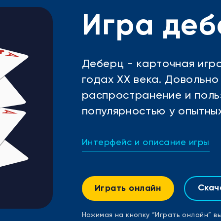
Игра де
Деберц - карточная игра
годах XX века. Довольн
распространение и пол
популярностью у опытных
Интерфейс и описание игры
Скач
Играть онлайн
Нажимая на кнопку “Играть онлайн” в