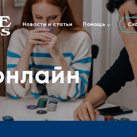
Ск
Новости и статьи
Помощь
онлайн