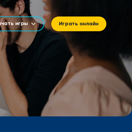
ачать игры
Играть онлайн