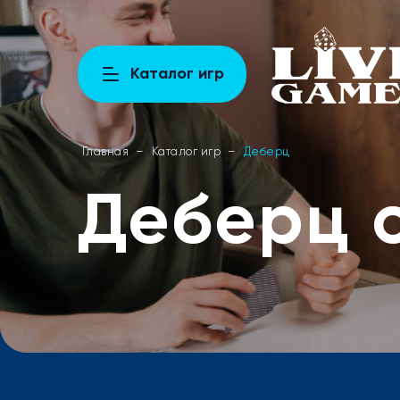
Каталог игр
Главная
–
Каталог игр
–
Деберц
Деберц 