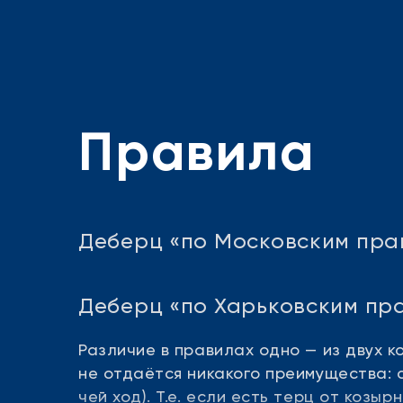
Правила
Деберц «по Московским пра
Деберц «по Харьковским пр
Различие в правилах одно — из двух 
не отдаётся никакого преимущества: 
чей ход). Т.е. если есть терц от коз