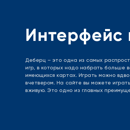
Интерфейс 
Деберц – это одна из самых распрос
игр, в которых надо набрать больше в
имеющихся картах. Играть можно вдво
вчетвером. На сайте вы можете играт
вживую. Это одно из главных преимущ