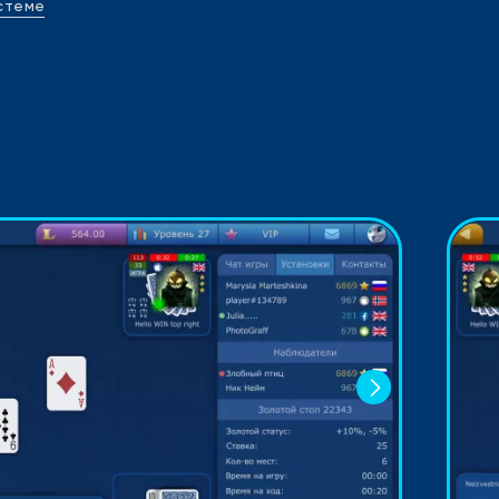
стеме