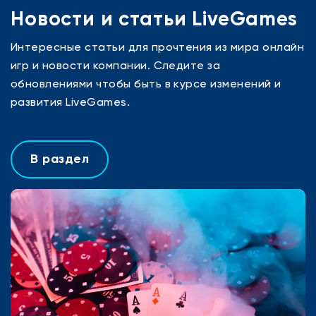
Новости и статьи LiveGames
Интересные статьи для прочтения из мира онлайн
игр и новости компании. Следите за
обновлениями чтобы быть в курсе изменений и
развития LiveGames.
В раздел