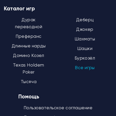
Каталог игр
Дурак
Деберц
переводной
Джокер
Преферанс
Шахматы
Длинные нарды
Шашки
Домино Козел
Буркозёл
Texas Holdem
Все игры
Poker
Тысяча
Помощь
Пользовательское соглашение