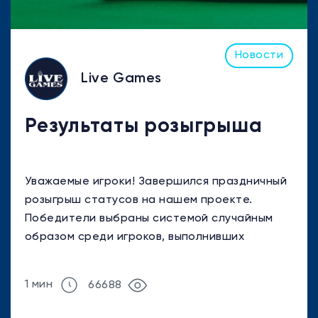
Новости
Live Games
Результаты розыгрыша
Уважаемые игроки! Завершился праздничный
розыгрыш статусов на нашем проекте.
Победители выбраны системой случайным
образом среди игроков, выполнивших
условия, изложенные в новости от 25-го
декабря 2021 ...
1 мин
66688