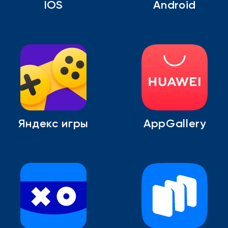
IOS
Android
остальным игрокам. Например, «пихнуть»
лишнюю взятку игроку, которая ему уже не
нужна, или забрать лишнюю взятку себе у
того игрока, который в ней нуждается.
Игра в чём-то напоминает другие игры на
взятки, например бридж или преферанс. В
то же время, большую неожиданность в
игровой ситуации создают два джокера,
которые, несмотря на все свои
Яндекс игры
AppGallery
особенности, по одиночке не гарантируют
выигрыш взятки, т.к. джокер может
перебивать другого джокера