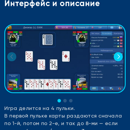
Интерфейс и описание
Игра делится на 4 пульки.
В первой пульке карты раздаются сначала
по 1-й, потом по 2-е, и так до 8-ми — если