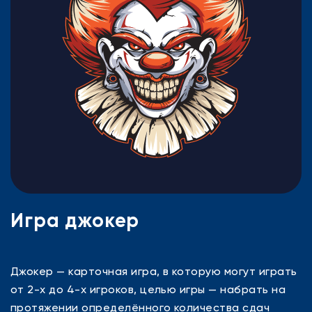
Игра джокер
Джокер — карточная игра, в которую могут играть
от 2-х до 4-х игроков, целью игры — набрать на
протяжении определённого количества сдач