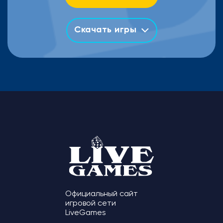
Скачать игры
Официальный сайт
игровой сети
LiveGames