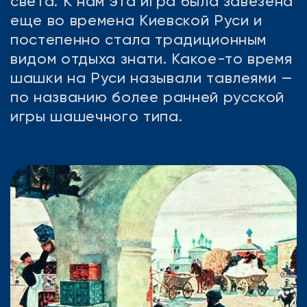
света. К нам эта игра была завезена
еще во времена Киевской Руси и
постепенно стала традиционным
видом отдыха знати. Какое-то время
шашки на Руси называли тавлеями —
по названию более ранней русской
игры шашечного типа.