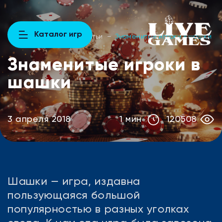
Каталог игр
Главная
–
Новости и статьи
–
Знаменитые игроки в шашки
Знаменитые игроки в
шашки
1 мин
3 апреля 2018
120508
Шашки — игра, издавна
пользующаяся большой
популярностью в разных уголках