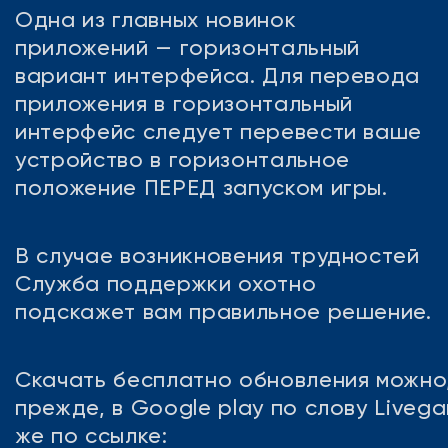
Одна из главных новинок
приложений — горизонтальный
вариант интерфейса. Для перевода
приложения в горизонтальный
интерфейс следует перевести ваше
устройство в горизонтальное
положение ПЕРЕД запуском игры.
В случае возникновения трудностей
Служба поддержки охотно
подскажет вам правильное решение.
Скачать бесплатно обновления можно,
прежде, в Google play по слову Livega
же по ссылке: