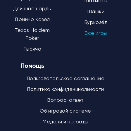
Шахматы
Длинные нарды
Шашки
Домино Козел
Буркозёл
Texas Holdem
Все игры
Poker
Тысяча
Помощь
Пользовательское соглашение
Политика конфиденциальности
Вопрос-ответ
Об игровой системе
Медали и награды