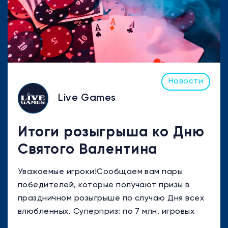
Новости
Live Games
Итоги розыгрыша ко Дню
Святого Валентина
Уважаемые игроки!Сообщаем вам пары
победителей, которые получают призы в
праздничном розыгрыше по случаю Дня всех
влюбленных. Суперприз: по 7 млн. игровых
очков каждому из пары ...